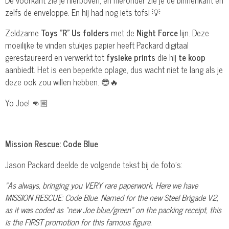
zelfs de enveloppe. En hij had nog iets tofs! 💡
Zeldzame
Toys "R" Us folders
met de
Night Force
lijn. Deze
moeilijke te vinden stukjes papier heeft Packard digitaal
gerestaureerd en verwerkt tot
fysieke prints
die hij
te koop
aanbiedt. Het is een beperkte oplage, dus wacht niet te lang als je
deze ook zou willen hebben. 😎🔥
Yo Joe! 👊🏽
Mission Rescue: Code Blue
Jason Packard deelde de volgende tekst bij de foto's:
"As always, bringing you VERY rare paperwork. Here we have
MISSION RESCUE: Code Blue. Named for the new Steel Brigade V2,
as it was coded as “new Joe blue/green” on the packing receipt, this
is the FIRST promotion for this famous figure.