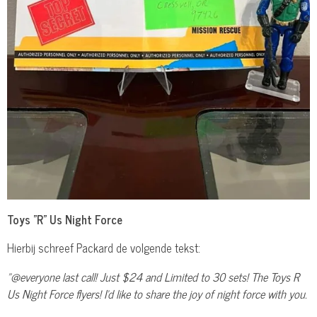
Toys "R" Us Night Force
Hierbij schreef Packard de volgende tekst:
"@everyone last call! Just $24 and Limited to 30 sets! The Toys R
Us Night Force flyers! I'd like to share the joy of night force with you.