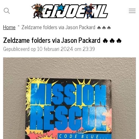
Ga
direct
naar
Home
»
Zeldzame folders via Jason Packard 🔥🔥🔥
de
hoofdinhoud
Zeldzame folders via Jason Packard 🔥🔥🔥
Gepubliceerd op 10 februari 2024 om 23:39