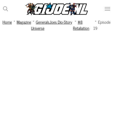
Ga
direct
naar
Home
»
Magazine
»
GeneralsJoes Dio-Story
»
#8
»
Episode
de
Universe
Retaliation
19
hoofdinhoud