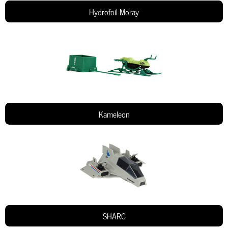
Hydrofoil Moray
Kameleon
SHARC