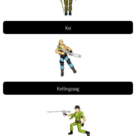
Kei
Kettingzaag