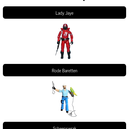
Lady Jaye
Rode Baretten
Scheepswrak