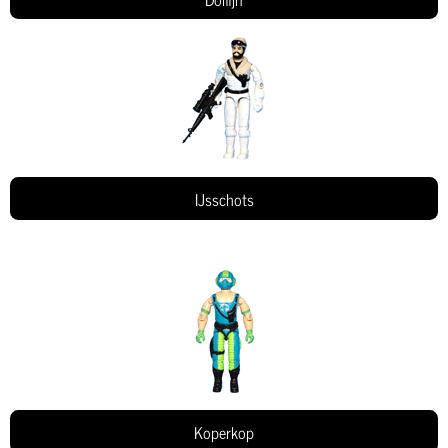
IJsschots
Koperkop