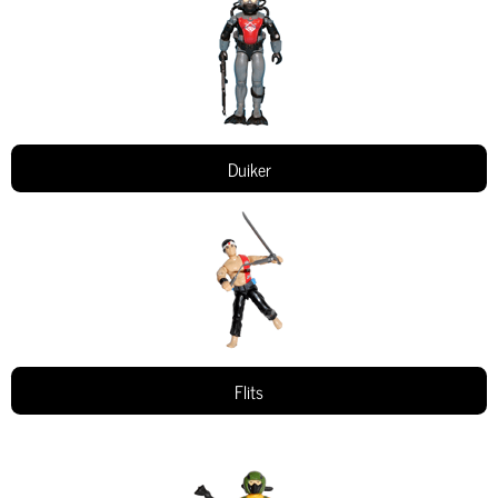
Duiker
Flits