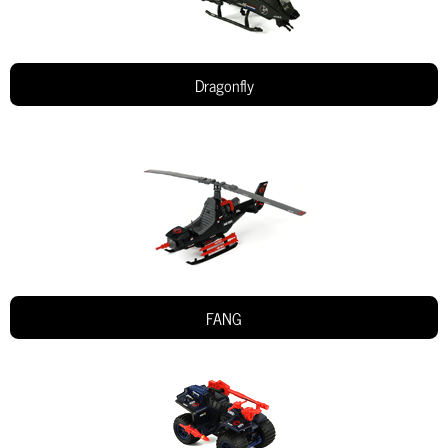
Dragonfly
FANG