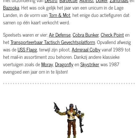
Bazooka
. Het was ook gelijk het jaar van een unicum in de Lage
Landen, in de vorm van
Tom & Mot
, het enige duo actiefiguren dat
samen op één kaart verkocht werd.
Speelsets waren er vier:
Air Defense
,
Cobra Bunker
,
Check Point
en
het
Transporteerbaar Tactisch Gevechtsplatform
. Opvallend afwezig
was de
USS Flagg
, terwijl zijn piloot,
Admiraal Colby
vanaf 1989 tot
het mail-in assortiment zou behoren. Dankzij andere klassieke
voertuigen zoals de
Moray
,
Dragonfly
en
Skystriker
was 1987
evengoed een jaar om in te lijsten!