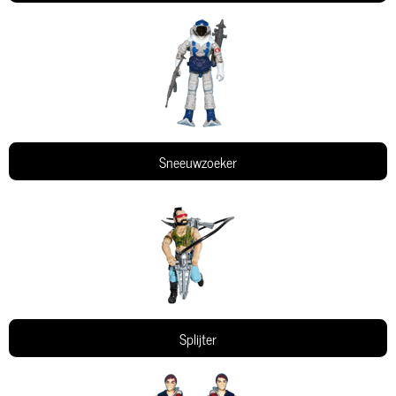
Sneeuwzoeker
Splijter