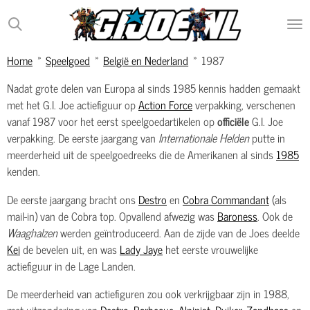
Ga
direct
naar
Home
»
Speelgoed
»
België en Nederland
»
1987
de
hoofdinhoud
Nadat grote delen van Europa al sinds 1985 kennis hadden gemaakt
met het G.I. Joe actiefiguur op
Action Force
verpakking, verschenen
vanaf 1987 voor het eerst speelgoedartikelen op
officiële
G.I. Joe
verpakking. De eerste jaargang van
Internationale Helden
putte in
meerderheid uit de speelgoedreeks die de Amerikanen al sinds
1985
kenden.
De eerste jaargang bracht ons
Destro
en
Cobra Commandant
(als
mail-in) van de Cobra top. Opvallend afwezig was
Baroness
. Ook de
Waaghalzen
werden geïntroduceerd. Aan de zijde van de Joes deelde
Kei
de bevelen uit, en was
Lady Jaye
het eerste vrouwelijke
actiefiguur in de Lage Landen.
De meerderheid van actiefiguren zou ook verkrijgbaar zijn in 1988,
met uitzondering van
Destro
,
Barbecue
,
Alpinist
,
Duiker
,
Zandhaas
en