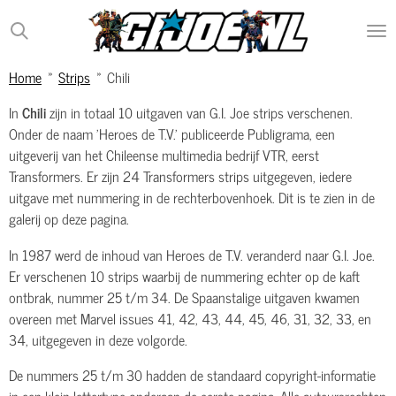
Ga
direct
naar
Home
»
Strips
»
Chili
de
hoofdinhoud
In
Chili
zijn in totaal 10 uitgaven van G.I. Joe strips verschenen.
Onder de naam 'Heroes de T.V.' publiceerde Publigrama, een
uitgeverij van het Chileense multimedia bedrijf VTR, eerst
Transformers. Er zijn 24 Transformers strips uitgegeven, iedere
uitgave met nummering in de rechterbovenhoek. Dit is te zien in de
galerij op deze pagina.
In 1987 werd de inhoud van Heroes de T.V. veranderd naar G.I. Joe.
Er verschenen 10 strips waarbij de nummering echter op de kaft
ontbrak, nummer 25 t/m 34. De Spaanstalige uitgaven kwamen
overeen met Marvel issues 41, 42, 43, 44, 45, 46, 31, 32, 33, en
34, uitgegeven in deze volgorde.
De nummers 25 t/m 30 hadden de standaard copyright-informatie
in een klein lettertype onderaan de eerste pagina. Alle auteursrechten