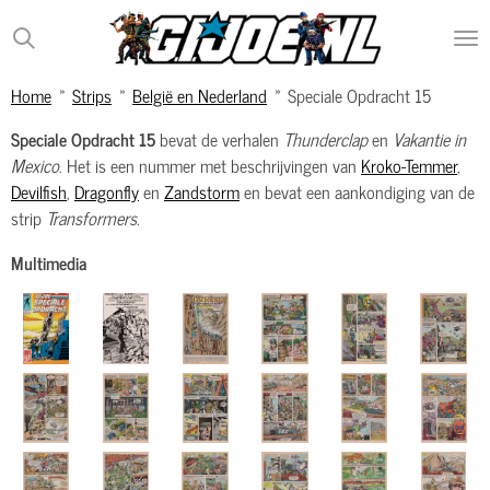
Ga
direct
naar
Home
»
Strips
»
België en Nederland
»
Speciale Opdracht 15
de
hoofdinhoud
Speciale Opdracht 15
bevat de verhalen
Thunderclap
en
Vakantie in
Mexico
. Het is een nummer met beschrijvingen van
Kroko-Temmer
,
Devilfish
,
Dragonfly
en
Zandstorm
en bevat een aankondiging van de
strip
Transformers
.
Multimedia