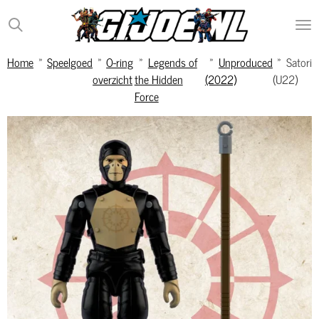
Ga
direct
naar
Home
»
Speelgoed
»
O-ring
»
Legends of
»
Unproduced
»
Satori
de
overzicht
the Hidden
(2022)
(U22)
hoofdinhoud
Force