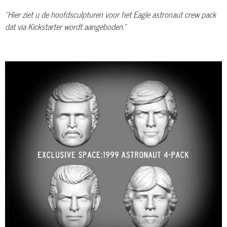
"Hier ziet u de hoofdsculpturen voor het Eagle astronaut crew pack
dat via Kickstarter wordt aangeboden."