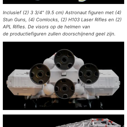
Inclusief (2) 3 3/4" (9.5 cm) Astronaut figuren met (4)
Stun Guns, (4) Comlocks, (2) H103 Laser Rifles en (2)
APL Rifles. De visors op de helmen van
de
productiefiguren
zullen doorschijnend geel zijn.