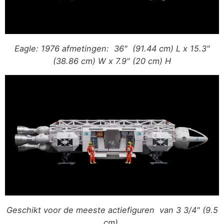
Eagle: 1976 afmetingen: 36" (91.44 cm) L x 15.3"
(38.86 cm) W x 7.9" (20 cm) H
Geschikt voor de meeste actiefiguren van 3 3/4" (9.5
cm).