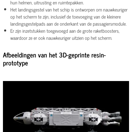
hun helmen, uitrusting en ruimtepakken.
Het landingsgestel van het schip is ontworpen om nauwkeuriger
op het scherm te zijn, inclusief de toevoeging van de kleinere
landingsgestelpads aan de onderkant van de passagiersmodule.
Er zijn inzetstukken toegevoegd aan de grote raketboosters,
waardoor ze er ook nauwkeuriger uitzien op het scherm.
Afbeeldingen van het 3D-geprinte resin-
prototype