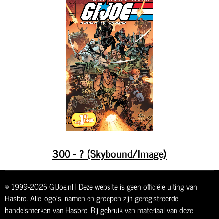
300 - ? (Skybound/Image)
© 1999-2026 GIJoe.nl | Deze website is geen officiële uiting van
Hasbro
. Alle logo's, namen en groepen zijn geregistreerde
handelsmerken van Hasbro. Bij gebruik van materiaal van deze