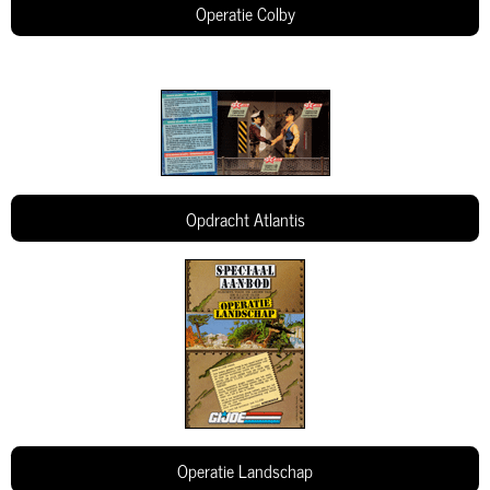
Operatie Colby
Opdracht Atlantis
Operatie Landschap