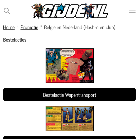
Ga
direct
naar
Home
»
Promotie
»
België en Nederland (Hasbro en club)
de
hoofdinhoud
Bestelacties
Bestelactie Wapentransport