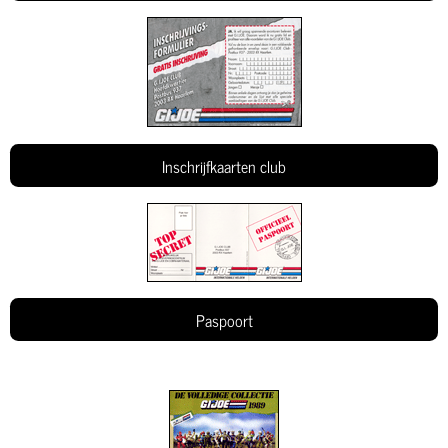
Inschrijfkaarten club
Paspoort