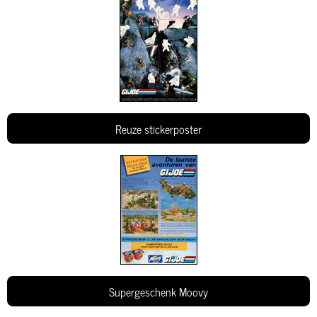
Reuze stickerposter
Supergeschenk Moovy