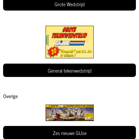
Grote Wedstrijd
General tekenwedstrijd
Overige
Zes nieuwe GIJoe