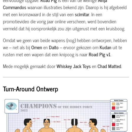
a
t
t
Commandos
waarvan illustraties bekend zijn. Daarop is hij afgebeeld
y
e
e
met een kromzwaard in de stijl van een
scimitar
. In een
r
promotievideo die vorig jaar online verscheen, werd bovendien
f
vermeld dat hij oorspronkelijk zou zijn uitgerust met een kruisboog.
u
Omdat we geen van beide wapens (nog) hebben ontworpen, hebben
l
we – net als bij
Omen
en
Daito
– ervoor gekozen om
Kudan
uit te
l
rusten met een wapen dat een knipoog is naar
Road Pig v1
.
s
c
Mede mogelijk gemaakt door
Whiskey Jack Toys
en
Chad Matted
.
r
e
Turn-Around Ontwerp
e
n