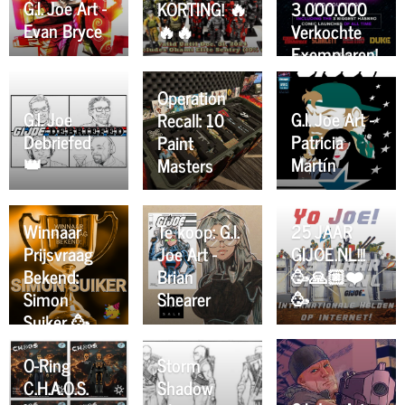
G.I. Joe Art -
KORTING! 🔥
3.000.000
Evan Bryce
🔥🔥
Verkochte
Exemplaren!
🔥🔥🔥
Operation
G.I. Joe
G.I. Joe Art -
Recall: 10
Debriefed
Patricia
Paint
👑
Martín
Masters
Winnaar
Te koop: G.I.
25 JAAR
Prijsvraag
Joe Art -
GIJOE.NL!!!
Bekend:
Brian
🥳🙏🏼❤️
Simon
Shearer
🥳
Suiker 🥳
O-Ring
Storm
C.H.A.O.S.
Shadow