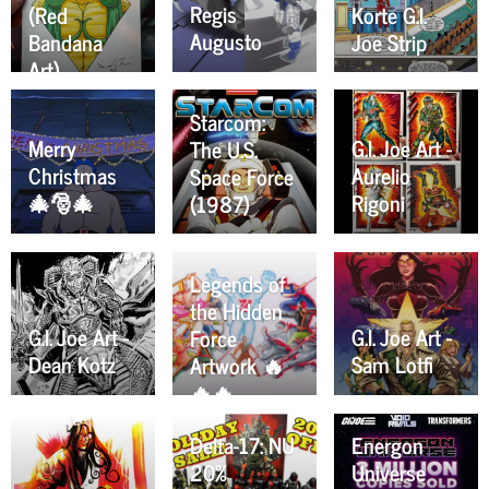
Regis
(Red
Korte G.I.
Augusto
Bandana
Joe Strip
Art)
Starcom:
Merry
G.I. Joe Art -
The U.S.
Christmas
Aurelio
Space Force
🎄🎅🎄
Rigoni
(1987)
Legends of
the Hidden
G.I. Joe Art -
G.I. Joe Art -
Force
Dean Kotz
Sam Lotfi
Artwork 🔥
🔥🔥
Delta-17: NU
Energon
20%
Universe