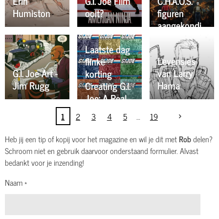
Erin
G.I. Joe Film
C.H.A.O.S.
Humiston
ooit?
figuren
aangekondi
gd! 🔥🔥🔥
Laatste dag
Levensles
flinke
G.I. Joe Art -
van Larry
korting
Jim Rugg
Hama
Creating G.I.
Joe: A Real
American
1
2
3
4
5
19
Hero
boeken! 🔥
Heb jij een tip of kopij voor het magazine en wil je dit met
Rob
delen?
🔥🔥
Schroom niet en gebruik daarvoor onderstaand formulier. Alvast
bedankt voor je inzending!
Naam *