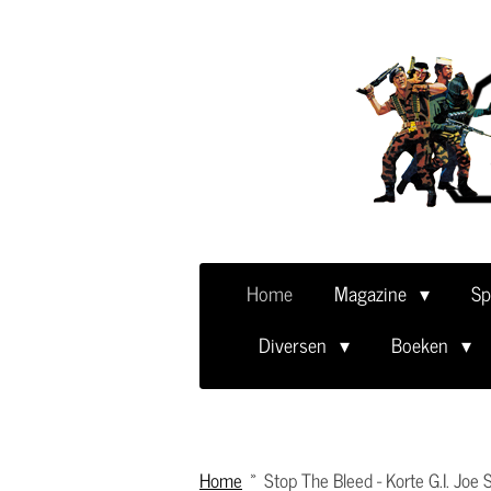
Ga
direct
naar
de
hoofdinhoud
Home
Magazine
Sp
Diversen
Boeken
Home
»
Stop The Bleed - Korte G.I. Joe S