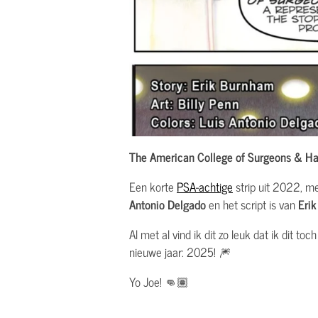
The American College of Surgeons & H
Een korte
PSA-achtige
strip uit 2022, me
Antonio Delgado
en het script is van
Eri
Al met al vind ik dit zo leuk dat ik dit t
nieuwe jaar: 2025! 🎆
Yo Joe! 👊🏽