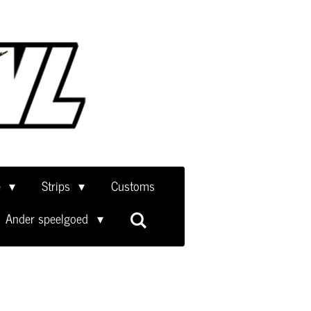
e
Strips
Customs
Ander speelgoed