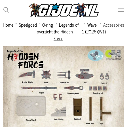
Ga
direct
naar
Home
»
Speelgoed
»
O-ring
»
Legends of
»
Wave
»
Accessoires
de
overzicht
the Hidden
1 (2026)
(W1)
hoofdinhoud
Force