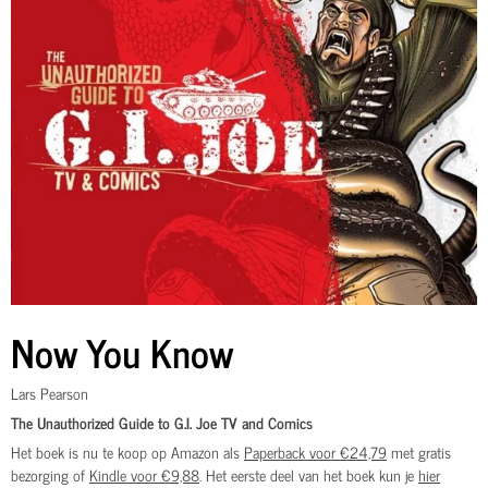
Now You Know
Lars Pearson
The Unauthorized Guide to G.I. Joe TV and Comics
Het boek is nu te koop op Amazon als
Paperback voor €24,79
met gratis
bezorging of
Kindle voor €9,88
. Het eerste deel van het boek kun je
hier