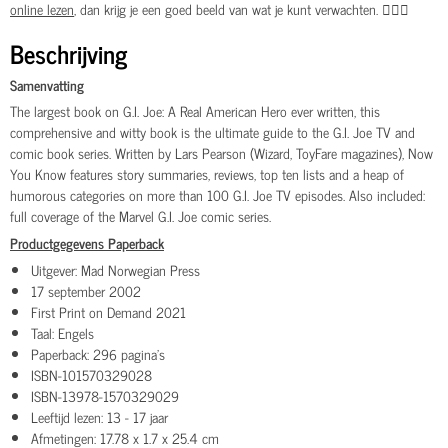
online lezen
, dan krijg je een goed beeld van wat je kunt verwachten. 👌🏽🔥
Beschrijving
Samenvatting
The largest book on G.I. Joe: A Real American Hero ever written, this
comprehensive and witty book is the ultimate guide to the G.I. Joe TV and
comic book series. Written by Lars Pearson (Wizard, ToyFare magazines), Now
You Know features story summaries, reviews, top ten lists and a heap of
humorous categories on more than 100 G.I. Joe TV episodes. Also included:
full coverage of the Marvel G.I. Joe comic series.
Productgegevens Paperback
Uitgever‎: Mad Norwegian Press
17 september 2002
First Print on Demand 2021
Taal‎: Engels
Paperback: ‎296 pagina's
ISBN-10‎1570329028
ISBN-13‎978-1570329029
Leeftijd lezen‎: 13 - 17 jaar
Afmetingen‎: 17.78 x 1.7 x 25.4 cm