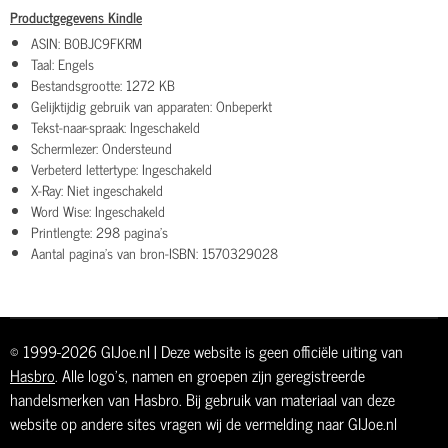
Productgegevens Kindle
ASIN: B0BJC9FKRM
Taal: Engels
Bestandsgrootte: 1272 KB
Gelijktijdig gebruik van apparaten: Onbeperkt
Tekst-naar-spraak: Ingeschakeld
Schermlezer: Ondersteund
Verbeterd lettertype: Ingeschakeld
X-Ray: Niet ingeschakeld
Word Wise: Ingeschakeld
Printlengte: 298 pagina's
Aantal pagina's van bron-ISBN: 1570329028
© 1999-2026 GIJoe.nl | Deze website is geen officiële uiting van
Hasbro
. Alle logo's, namen en groepen zijn geregistreerde
handelsmerken van Hasbro. Bij gebruik van materiaal van deze
website op andere sites vragen wij de vermelding naar GIJoe.nl