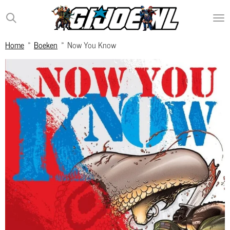
Ga
direct
naar
Home
»
Boeken
»
Now You Know
de
hoofdinhoud