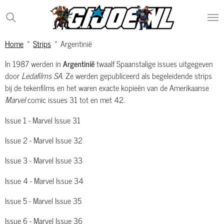
Ga
direct
naar
Home
»
Strips
»
Argentinië
de
hoofdinhoud
In 1987 werden in
Argentinië
twaalf Spaanstalige issues uitgegeven
door
Ledafilms SA
. Ze werden gepubliceerd als begeleidende strips
bij de tekenfilms en het waren exacte kopieën van de Amerikaanse
Marvel
comic issues 31 tot en met 42.
Issue 1 - Marvel Issue 31
Issue 2 - Marvel Issue 32
Issue 3 - Marvel Issue 33
Issue 4 - Marvel Issue 34
Issue 5 - Marvel Issue 35
Issue 6 - Marvel Issue 36