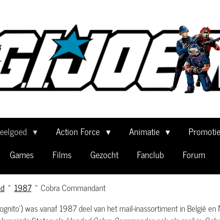
eelgoed
Action Force
Animatie
Promoti
Games
Films
Gezocht
Fanclub
Forum
nd
»
1987
»
Cobra Commandant
ognito') was vanaf 1987 deel van het mail-inassortiment in België e