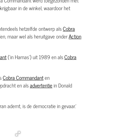
Cobra Commandant werd toegezonden met
rijgbaar in de winkel, waardoor het
otendeels hetzelfde ontwerp als
Cobra
anden, maar wel als heruitgave onder
Action
ant
('in Harnas') uit 1989 en als
Cobra
rs
Cobra Commandant
en
pdracht en als
advertentie
in Donald
tiran ademt, is de democratie in gevaar.'