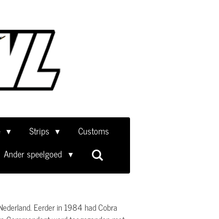
e
Strips
Customs
Ander speelgoed
n Nederland. Eerder in 1984 had Cobra