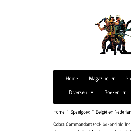
Ga
direct
naar
de
hoofdinhoud
Home
Magazine
Sp
Diversen
Boeken
Home
»
Speelgoed
»
België en Nederla
Cobra Commandant
(ook bekend als 'Inc