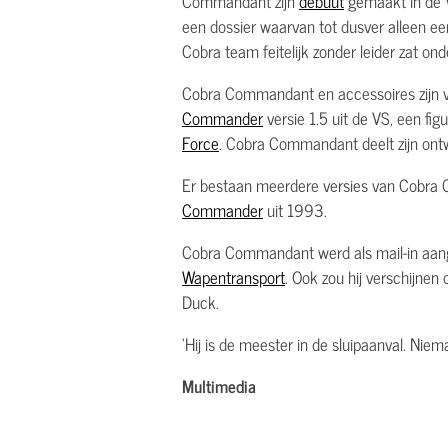
Commandant zijn
debuut
gemaakt in de 
een dossier waarvan tot dusver alleen ee
Cobra team feitelijk zonder leider zat on
Cobra Commandant en accessoires zijn vo
Commander
versie 1.5 uit de VS, een fig
Force
. Cobra Commandant deelt zijn ontw
Er bestaan meerdere versies van Cobra 
Commander
uit 1993.
Cobra Commandant werd als mail-in aan
Wapentransport
. Ook zou hij verschijnen
Duck.
'Hij is de meester in de sluipaanval. Niema
Multimedia