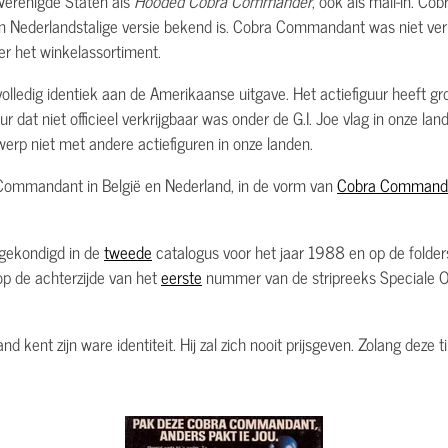
Verenigde Staten als
Hooded Cobra Commander
, ook als mail-in. 
n Nederlandstalige versie bekend is. Cobra Commandant was niet verk
der het winkelassortiment.
lledig identiek aan de Amerikaanse uitgave. Het actiefiguur heeft gr
uur dat niet officieel verkrijgbaar was onder de G.I. Joe vlag in onze l
erp niet met andere actiefiguren in onze landen.
Commandant in België en Nederland, in de vorm van
Cobra Command
gekondigd in de
tweede
catalogus voor het jaar 1988 en op de folde
 op de achterzijde van het
eerste
nummer van de stripreeks Speciale O
nd kent zijn ware identiteit. Hij zal zich nooit prijsgeven. Zolang deze 