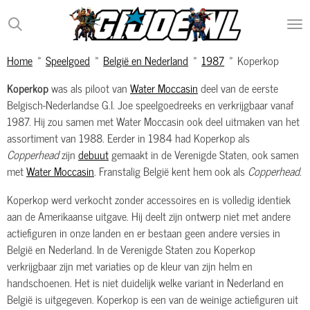
Ga
direct
naar
Home
»
Speelgoed
»
België en Nederland
»
1987
»
Koperkop
de
hoofdinhoud
Koperkop
was als piloot van
Water Moccasin
deel van de eerste
Belgisch-Nederlandse G.I. Joe speelgoedreeks en verkrijgbaar vanaf
1987. Hij zou samen met Water Moccasin ook deel uitmaken van het
assortiment van 1988. Eerder in 1984 had Koperkop als
Copperhead
zijn
debuut
gemaakt in de Verenigde Staten, ook samen
met
Water Moccasin
. Franstalig België kent hem ook als
Copperhead
.
Koperkop werd verkocht zonder accessoires en is volledig identiek
aan de Amerikaanse uitgave. Hij deelt zijn ontwerp niet met andere
actiefiguren in onze landen en er bestaan geen andere versies in
België en Nederland. In de Verenigde Staten zou Koperkop
verkrijgbaar zijn met variaties op de kleur van zijn helm en
handschoenen. Het is niet duidelijk welke variant in Nederland en
België is uitgegeven. Koperkop is een van de weinige actiefiguren uit