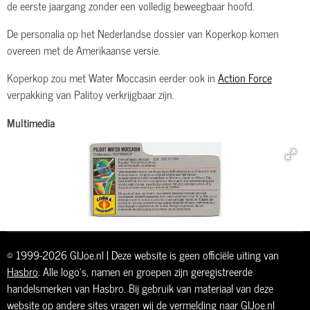
de eerste jaargang zonder een volledig beweegbaar hoofd.
De personalia op het Nederlandse dossier van Koperkop komen
overeen met de Amerikaanse versie.
Koperkop zou met Water Moccasin eerder ook in
Action Force
verpakking van Palitoy verkrijgbaar zijn.
Multimedia
© 1999-2026 GIJoe.nl | Deze website is geen officiële uiting van
Hasbro
. Alle logo's, namen en groepen zijn geregistreerde
handelsmerken van Hasbro. Bij gebruik van materiaal van deze
website op andere sites vragen wij de vermelding naar GIJoe.nl