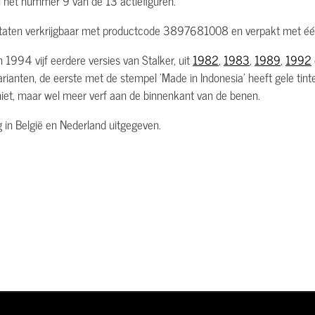
j het nummer 9 van de 13 actiefiguren.
Staten verkrijgbaar met productcode 3897681008 en verpakt met één
 1994 vijf eerdere versies van Stalker, uit
1982
,
1983
,
1989
,
1992
rianten, de eerste met de stempel 'Made in Indonesia' heeft gele tint
 niet, maar wel meer verf aan de binnenkant van de benen.
lag in België en Nederland uitgegeven.