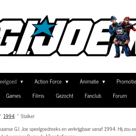
eelgoed
Action Force
Animatie
Promoti
Games
Films
Gezocht
Fanclub
Forum
»
1994
»
Stalker
anse G.I. Joe speelgoedreeks en verkrijgbaar vanaf 1994. Hij zou een