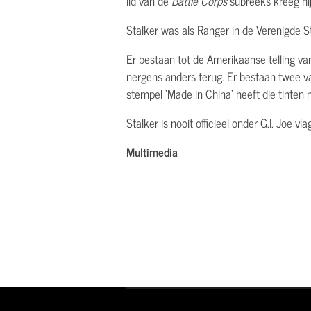
lid van de
Battle Corps
subreeks kreeg hi
Stalker was als Ranger in de Verenigde 
Er bestaan tot de Amerikaanse telling van
nergens anders terug. Er bestaan twee va
stempel 'Made in China' heeft die tinten
Stalker is nooit officieel onder G.I. Joe v
Multimedia