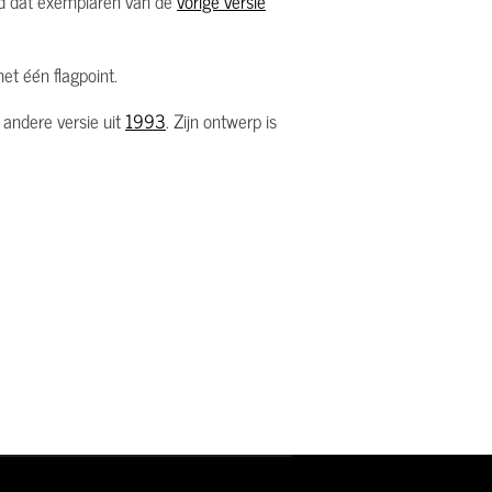
nd dat exemplaren van de
vorige versie
t één flagpoint.
andere versie uit
1993
. Zijn ontwerp is