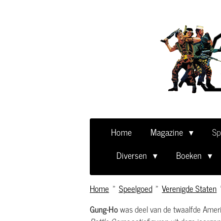
Ga
direct
naar
de
hoofdinhoud
Home
Magazine
Sp
Diversen
Boeken
Home
»
Speelgoed
»
Verenigde Staten
Gung-Ho
was deel van de twaalfde Amerik