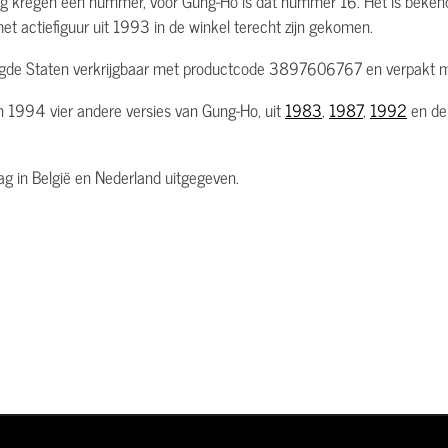
ang kregen een nummer, voor Gung-Ho is dat nummer 16. Het is beke
et actiefiguur uit 1993 in de winkel terecht zijn gekomen.
nigde Staten verkrijgbaar met productcode 3897606767 en verpakt me
n 1994 vier andere versies van Gung-Ho, uit
1983
,
1987
,
1992
en de 
vlag in België en Nederland uitgegeven.