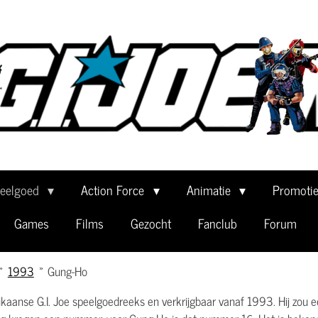
eelgoed
Action Force
Animatie
Promoti
Games
Films
Gezocht
Fanclub
Forum
»
1993
»
Gung-Ho
aanse G.I. Joe speelgoedreeks en verkrijgbaar vanaf 1993. Hij zou ee