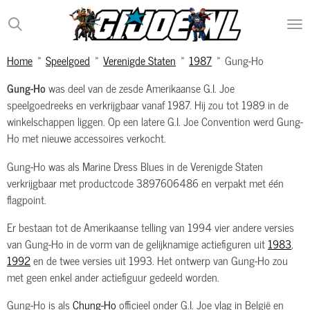
Ga
direct
naar
Home
»
Speelgoed
»
Verenigde Staten
»
1987
»
Gung-Ho
de
hoofdinhoud
Gung-Ho
was deel van de zesde Amerikaanse G.I. Joe
speelgoedreeks en verkrijgbaar vanaf 1987. Hij zou tot 1989 in de
winkelschappen liggen. Op een latere G.I. Joe Convention werd Gung-
Ho met nieuwe accessoires verkocht.
Gung-Ho was als Marine Dress Blues in de Verenigde Staten
verkrijgbaar met productcode 3897606486 en verpakt met één
flagpoint.
Er bestaan tot de Amerikaanse telling van 1994 vier andere versies
van Gung-Ho in de vorm van de gelijknamige actiefiguren uit
1983
,
1992
en de twee versies uit 1993. Het ontwerp van Gung-Ho zou
met geen enkel ander actiefiguur gedeeld worden.
Gung-Ho is als
Chung-Ho
officieel onder G.I. Joe vlag in België en