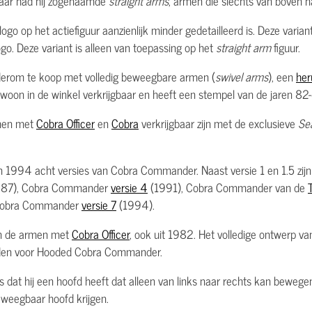
e jaar had hij zogenaamde
straight arms
, armen die slechts van boven
logo op het actiefiguur aanzienlijk minder gedetailleerd is. Deze var
logo. Deze variant is alleen van toepassing op het
straight arm
figuur.
om te koop met volledig beweegbare armen (
swivel arms
), een
her
woon in de winkel verkrijgbaar en heeft een stempel van de jaren 82
men met
Cobra Officer
en
Cobra
verkrijgbaar zijn met de exclusieve
Se
an 1994 acht versies van Cobra Commander. Naast versie 1 en 1.5 zij
87), Cobra Commander
versie 4
(1991), Cobra Commander van de
Cobra Commander
versie 7
(1994).
n de armen met
Cobra Officer
, ook uit 1982. Het volledige ontwerp v
orden voor Hooded Cobra Commander.
at hij een hoofd heeft dat alleen van links naar rechts kan bewegen
eweegbaar hoofd krijgen.