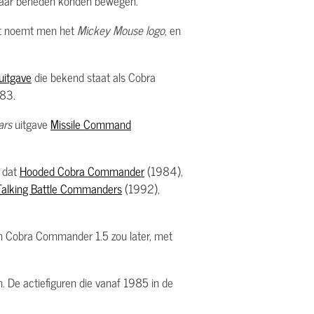
 naar beneden konden bewegen.
iant noemt men het
Mickey Mouse logo
, en
uitgave
die bekend staat als Cobra
-83.
ars
uitgave
Missile Command
n dat
Hooded Cobra Commander
(1984),
Talking Battle Commanders
(1992),
an Cobra Commander 1.5 zou later, met
. De actiefiguren die vanaf 1985 in de