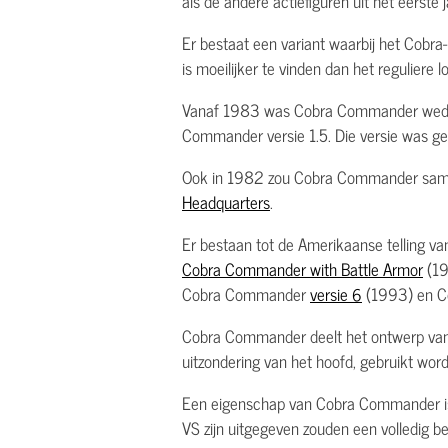
als de andere actiefiguren uit het eerst
Er bestaat een variant waarbij het Cobra-
is moeilijker te vinden dan het reguliere 
Vanaf 1983 was Cobra Commander weder
Commander versie 1.5. Die versie was ge
Ook in 1982 zou Cobra Commander sa
Headquarters
.
Er bestaan tot de Amerikaanse telling v
Cobra Commander with Battle Armor
(19
Cobra Commander
versie 6
(1993) en 
Cobra Commander deelt het ontwerp va
uitzondering van het hoofd, gebruikt w
Een eigenschap van Cobra Commander is d
VS zijn uitgegeven zouden een volledig b