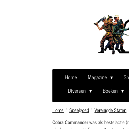
Ga
direct
naar
de
hoofdinhoud
Home
Magazine
Sp
Diversen
Boeken
Home
»
Speelgoed
»
Verenigde Staten
Cobra Commander
was als bestelactie (m