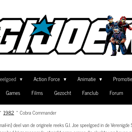
eelgoed
Action Force
Animatie
Promoti
Games
Films
Gezocht
Fanclub
Forum
»
1982
»
Cobra Commander
ail-in) deel van de originele reeks G.I. Joe speelgoed in de Verenigde