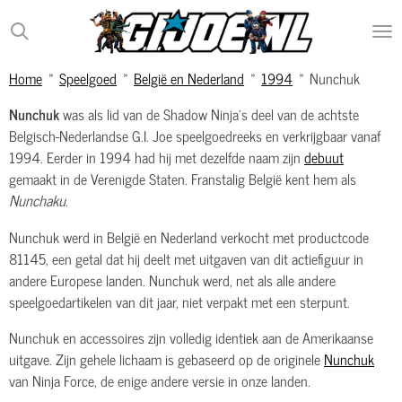
Ga
direct
naar
Home
»
Speelgoed
»
België en Nederland
»
1994
»
Nunchuk
de
hoofdinhoud
Nunchuk
was als lid van de Shadow Ninja's deel van de achtste
Belgisch-Nederlandse G.I. Joe speelgoedreeks en verkrijgbaar vanaf
1994. Eerder in 1994 had hij met dezelfde naam zijn
debuut
gemaakt in de Verenigde Staten. Franstalig België kent hem als
Nunchaku
.
Nunchuk werd in België en Nederland verkocht met productcode
81145, een getal dat hij deelt met uitgaven van dit actiefiguur in
andere Europese landen. Nunchuk werd, net als alle andere
speelgoedartikelen van dit jaar, niet verpakt met een sterpunt.
Nunchuk en accessoires zijn volledig identiek aan de Amerikaanse
uitgave. Zijn gehele lichaam is gebaseerd op de originele
Nunchuk
van Ninja Force, de enige andere versie in onze landen.