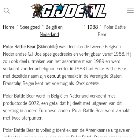
Ga
direct
naar
Home
»
Speelgoed
»
België en
»
1988
»
Polar Battle
de
Nederland
Bear
hoofdinhoud
Polar Battle Bear (Skimobile)
was deel van de tweede Belgisch-
Nederlandse G.I. Joe speelgoedreeks en verkrijgbaar vanaf 1988. Hij
zou ook deel uitmaken van het assortiment van 1989 en werd
verkocht zonder actiefiguur. Eerder in 1983 had Polar Battle Bear
met dezelfde naam zijn
debuut
gemaakt in de Verenigde Staten.
Franstalig België kent het voertuig als
Ours polaire
.
Polar Battle Bear werd in België en Nederland verkocht met
productcode 6072, een getal dat hij deelt met uitgaven van dit
voertuig in andere Europese landen. Polar Battle Bear werd verpakt
met twee sterpunten.
Polar Battle Bear is volledig identiek aan de Amerikaanse uitgave en
er bestaan geen andere versies van Polar Battle Bear in onze landen.