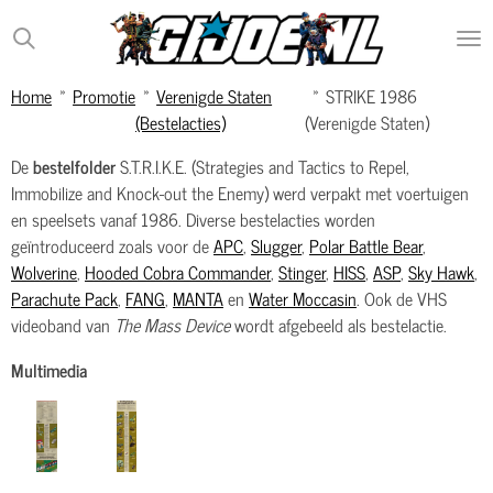
Ga
direct
naar
Home
»
Promotie
»
Verenigde Staten
»
STRIKE 1986
de
(Bestelacties)
(Verenigde Staten)
hoofdinhoud
De
bestelfolder
S.T.R.I.K.E. (Strategies and Tactics to Repel,
Immobilize and Knock-out the Enemy) werd verpakt met voertuigen
en speelsets vanaf 1986. Diverse bestelacties worden
geïntroduceerd zoals voor de
APC
,
Slugger
,
Polar Battle Bear
,
Wolverine
,
Hooded Cobra Commander
,
Stinger
,
HISS
,
ASP
,
Sky Hawk
,
Parachute Pack
,
FANG
,
MANTA
en
Water Moccasin
. Ook de VHS
videoband van
The Mass Device
wordt afgebeeld als bestelactie.
Multimedia