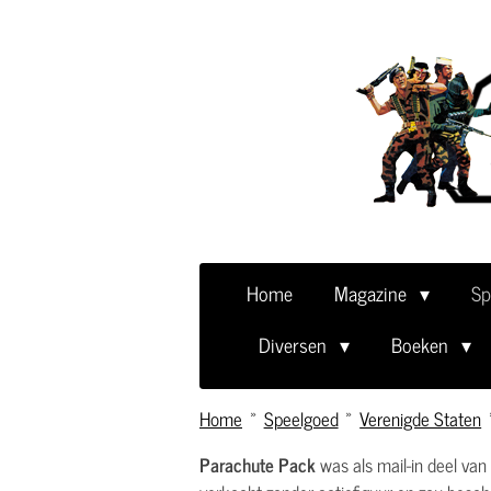
Ga
direct
naar
de
hoofdinhoud
Home
Magazine
Sp
Diversen
Boeken
Home
»
Speelgoed
»
Verenigde Staten
Parachute Pack
was als mail-in deel van