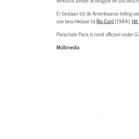
verkocht zonder actiefiguur en zou beschi
Er bestaan tot de Amerikaanse telling v
ook beschikbaar bij
Rip Cord
(1984),
Hit
Parachute Pack is nooit officieel onder G.
Multimedia