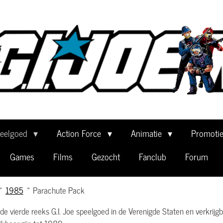
eelgoed
Action Force
Animatie
Promoti
Games
Films
Gezocht
Fanclub
Forum
»
1985
»
Parachute Pack
 de vierde reeks G.I. Joe speelgoed in de Verenigde Staten en verkri