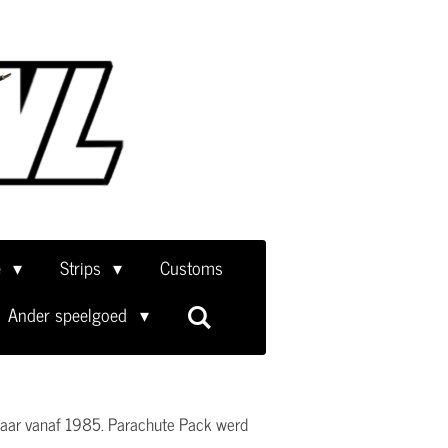
e
Strips
Customs
Ander speelgoed
jgbaar vanaf 1985. Parachute Pack werd