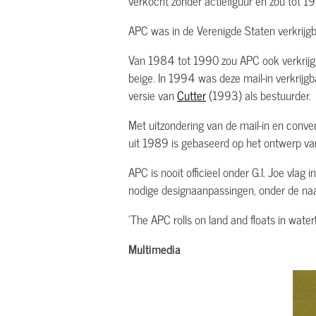
verkocht zonder actiefiguur en zou tot 1
APC was in de Verenigde Staten verkrij
Van 1984 tot 1990 zou APC ook verkrijgba
beige. In 1994 was deze mail-in verkrijg
versie van
Cutter
(1993) als bestuurder.
Met uitzondering van de mail-in en conv
uit 1989 is gebaseerd op het ontwerp va
APC is nooit officieel onder G.I. Joe vla
nodige designaanpassingen, onder de n
'The APC rolls on land and floats in water! 
Multimedia