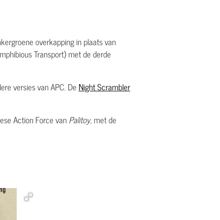
nkergroene overkapping in plaats van
mphibious Transport) met de derde
dere versies van APC. De
Night Scrambler
opese Action Force van
Palitoy
, met de