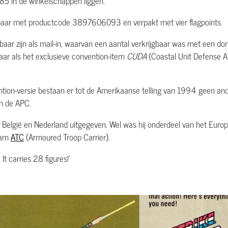
985 in de winkelschappen liggen.
gbaar met productcode 3897606093 en verpakt met vier flagpoints.
ar zijn als mail-in, waarvan een aantal verkrijgbaar was met een do
baar als het exclusieve convention-item
CUDA
(Coastal Unit Defense A
ention-versie bestaan er tot de Amerikaanse telling van 1994 geen an
n de APC.
g in België en Nederland uitgegeven. Wel was hij onderdeel van het Eur
aam
ATC
(Armoured Troop Carrier).
It carries 28 figures!'