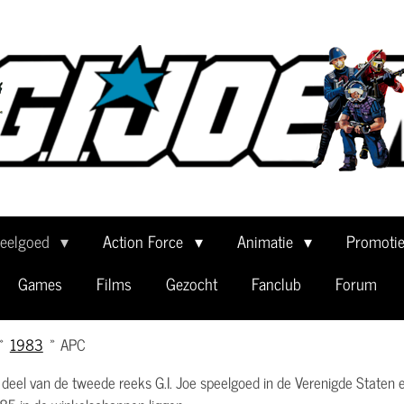
eelgoed
Action Force
Animatie
Promoti
Games
Films
Gezocht
Fanclub
Forum
»
1983
»
APC
deel van de tweede reeks G.I. Joe speelgoed in de Verenigde Staten e