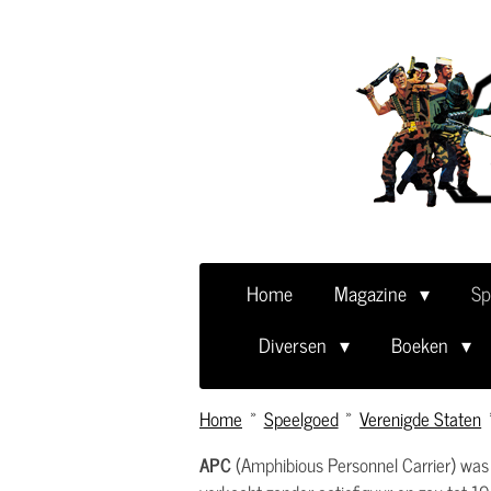
Ga
direct
naar
de
hoofdinhoud
Home
Magazine
Sp
Diversen
Boeken
Home
»
Speelgoed
»
Verenigde Staten
APC
(Amphibious Personnel Carrier) was 