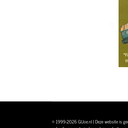
© 1999-2026 GIJoe.nl | Deze website is gee