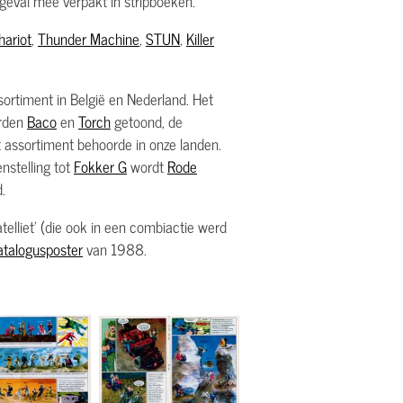
 geval mee verpakt in stripboeken.
hariot
,
Thunder Machine
,
STUN
,
Killer
sortiment in België en Nederland. Het
rden
Baco
en
Torch
getoond, de
 assortiment behoorde in onze landen.
nstelling tot
Fokker G
wordt
Rode
.
elliet' (die ook in een combiactie werd
talogusposter
van 1988.