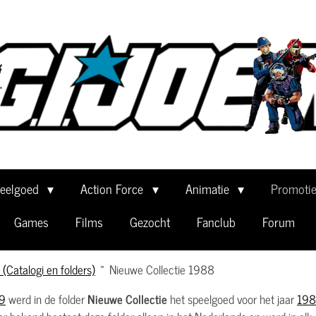
eelgoed
Action Force
Animatie
Promoti
Games
Films
Gezocht
Fanclub
Forum
(Catalogi en folders)
»
Nieuwe Collectie 1988
9
werd in de folder
Nieuwe Collectie
het speelgoed voor het jaar
19