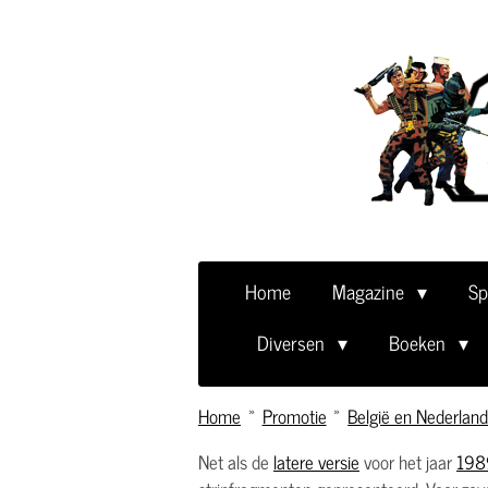
Ga
direct
naar
de
hoofdinhoud
Home
Magazine
Sp
Diversen
Boeken
Home
»
Promotie
»
België en Nederland 
Net als de
latere versie
voor het jaar
198