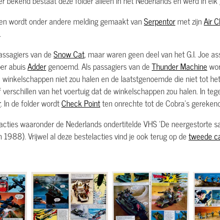
r bekend bestaat deze folder alleen in het Nederlands en werd in elk
guren wordt onder andere melding gemaakt van
Serpentor
met zijn
Air C
.
assagiers van de
Snow Cat
, maar waren geen deel van het G.I. Joe as
per abuis
Adder
genoemd. Als passagiers van de
Thunder Machine
wo
winkelschappen niet zou halen en de laatstgenoemde die niet tot het
verschillen van het voertuig dat de winkelschappen zou halen. In tege
r
. In de folder wordt
Check Point
ten onrechte tot de Cobra's gerekend
lacties waaronder de Nederlands ondertitelde VHS 'De neergestorte sat
 1988). Vrijwel al deze bestelacties vind je ook terug op de
tweede ca