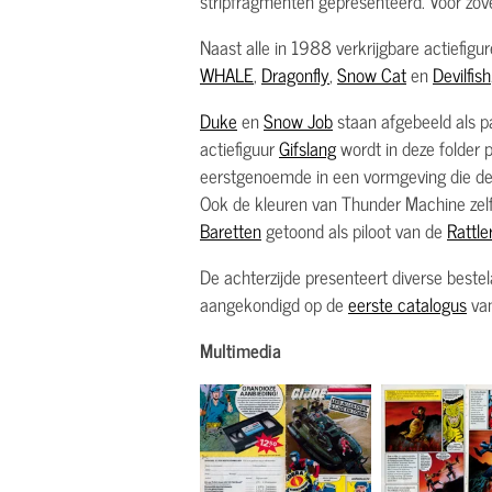
stripfragmenten gepresenteerd. Voor zove
Naast alle in 1988 verkrijgbare actiefi
WHALE
,
Dragonfly
,
Snow Cat
en
Devilfish
Duke
en
Snow Job
staan afgebeeld als p
actiefiguur
Gifslang
wordt in deze folder 
eerstgenoemde in een vormgeving die de 
Ook de kleuren van Thunder Machine zelf 
Baretten
getoond als piloot van de
Rattle
De achterzijde presenteert diverse beste
aangekondigd op de
eerste catalogus
van
Multimedia