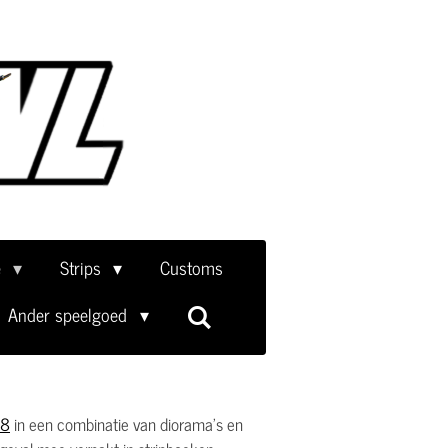
e
Strips
Customs
Ander speelgoed
88
in een combinatie van diorama's en