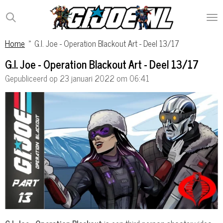
Ga
direct
naar
Home
»
G.I. Joe - Operation Blackout Art - Deel 13/17
de
hoofdinhoud
G.I. Joe - Operation Blackout Art - Deel 13/17
Gepubliceerd op 23 januari 2022 om 06:41