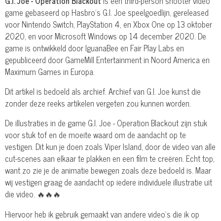
G.I. Joe - Operation Blackout
is een third-person shooter video
game gebaseerd op Hasbro's G.I. Joe speelgoedlijn, gereleased
voor Nintendo Switch, PlayStation 4, en Xbox One op 13 oktober
2020, en voor Microsoft Windows op 14 december 2020. De
game is ontwikkeld door IguanaBee en Fair Play Labs en
gepubliceerd door GameMill Entertainment in Noord America en
Maximum Games in Europa.
Dit artikel is bedoeld als archief. Archief van G.I. Joe kunst die
zonder deze reeks artikelen vergeten zou kunnen worden.
De illustraties in de game G.I. Joe - Operation Blackout zijn stuk
voor stuk tof en de moeite waard om de aandacht op te
vestigen. Dit kun je doen zoals Viper Island, door de video van alle
cut-scenes aan elkaar te plakken en een film te creëren. Echt top,
want zo zie je de animatie bewegen zoals deze bedoeld is. Maar
wij vestigen graag de aandacht op iedere individuele illustratie uit
die video. 🔥🔥🔥
Hiervoor heb ik gebruik gemaakt van andere video's die ik op