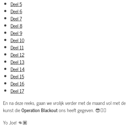
Deel 5
Deel 6
Deel 7
Deel 8
Deel 9
Deel 10
Deel 11
Deel 12
Deel 13
Deel 14
Deel 15
Deel 16
Deel 17
En na deze reeks, gaan we vrolijk verder met de maand vol met de
kunst die
Operation Blackout
ons heeft gegeven. 😎👌🏽
Yo Joe! 👊🏽