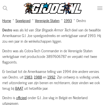
Ga
direct
naar
Home
»
Speelgoed
»
Verenigde Staten
»
1993
»
Destro
de
hoofdinhoud
Destro
was als lid van
Star Brigade Armor Tech
deel van de twaalfde
Amerikaanse G.I. Joe speelgoedreeks en verkrijgbaar vanaf 1993. Hij
zou een jaar in de winkelschappen liggen.
Destro was als Cobra-Tech Commander in de Verenigde Staten
verkrijgbaar met productcode 3897606787 en verpakt met twee
flagpoints.
Er bestaat tot de Amerikaanse telling van 1994 drie andere versies
van Destro, uit
1983
,
1988
en
1992
. Zijn ontwerp is volledig uniek,
met uitzondering van zijn benen en rechterarm, deze vinden we ook
terug bij
BAAT
uit hetzelfde jaar.
Destro is
officieel
onder G.I. Joe vlag in België en Nederland
uitgegeven.