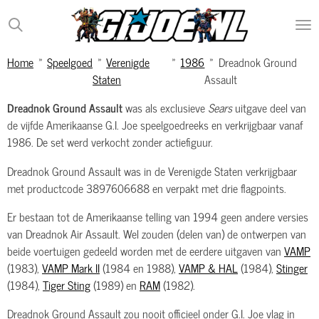
Ga
direct
naar
Home
»
Speelgoed
»
Verenigde
»
1986
»
Dreadnok Ground
de
Staten
Assault
hoofdinhoud
Dreadnok Ground Assault
was als exclusieve
Sears
uitgave deel van
de vijfde Amerikaanse G.I. Joe speelgoedreeks en verkrijgbaar vanaf
1986. De set werd verkocht zonder actiefiguur.
Dreadnok Ground Assault was in de Verenigde Staten verkrijgbaar
met productcode 3897606688 en verpakt met drie flagpoints.
Er bestaan tot de Amerikaanse telling van 1994 geen andere versies
van Dreadnok Air Assault. Wel zouden (delen van) de ontwerpen van
beide voertuigen gedeeld worden met de eerdere uitgaven van
VAMP
(1983),
VAMP Mark II
(1984 en 1988),
VAMP & HAL
(1984),
Stinger
(1984),
Tiger Sting
(1989) en
RAM
(1982).
Dreadnok Ground Assault zou nooit officieel onder G.I. Joe vlag in