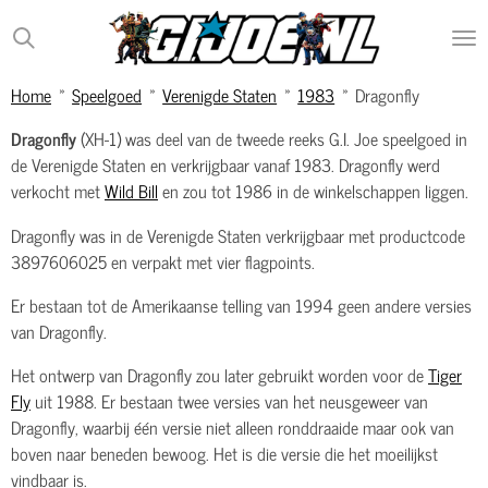
Ga
direct
naar
Home
»
Speelgoed
»
Verenigde Staten
»
1983
»
Dragonfly
de
hoofdinhoud
Dragonfly
(XH-1) was deel van de tweede reeks G.I. Joe speelgoed in
de Verenigde Staten en verkrijgbaar vanaf 1983. Dragonfly werd
verkocht met
Wild Bill
en zou tot 1986 in de winkelschappen liggen.
Dragonfly was in de Verenigde Staten verkrijgbaar met productcode
3897606025 en verpakt met vier flagpoints.
Er bestaan tot de Amerikaanse telling van 1994 geen andere versies
van Dragonfly.
Het ontwerp van Dragonfly zou later gebruikt worden voor de
Tiger
Fly
uit 1988. Er bestaan twee versies van het neusgeweer van
Dragonfly, waarbij één versie niet alleen ronddraaide maar ook van
boven naar beneden bewoog. Het is die versie die het moeilijkst
vindbaar is.