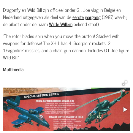
Dragonfly en Wild Bill zijn officieel onder G.I. Joe vlag in België en
Nederland uitgegeven als deel van de
eerste jaargang
(1987, waarbij
de piloot onder de naam
Wilde Willem
bekend staat).
'The rotor blades spin when you move the button! Stacked with
weapons for defense! The XH-1 has 4 'Scorpion' rockets, 2
'Dragonfire' missiles, and a chain gun cannon. Includes G.I. Joe figure
Wild Bill.'
Multimedia