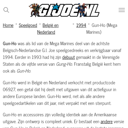
Ga
direct
naar
Home
»
Speelgoed
»
België en
»
1994
»
Gun-Ho (Mega
de
Nederland
Marines)
hoofdinhoud
Gun-Ho
was als lid van de Mega Marines deel van de achtste
Belgisch-Nederlandse G.I. Joe speelgoedreeks en verkrijgbaar vanaf
1994. Eerder in 1993 had hij zijn
debuut
gemaakt in de Verenigde
Staten als de vijfde versie van
Gung-Ho
. Franstalig België kent hem
ook als
Gun-Ho
.
Gun-Ho werd in België en Nederland verkocht met productcode
06927, een getal dat hij deelt met uitgaven van dit actiefiguur in
andere Europese landen. Gun-Ho werd, net als alle andere
speelgoedartikelen van dit jaar, niet verpakt met een sterpunt.
Gun-Ho en accessoires zijn volledig identiek aan de Amerikaanse
uitgave. Zijn ontwerp is compleet uniek. Er bestaat een
andere
versie
van Gun-Ho in België en Nederland, eveneens uit de laatste jaargang