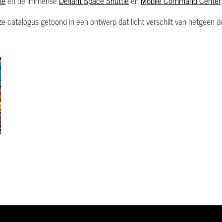
le
en de immense
Defiant Space Shuttle
en
Mobile Command Center
.
eze catalogus getoond in een ontwerp dat licht verschilt van hetgeen 