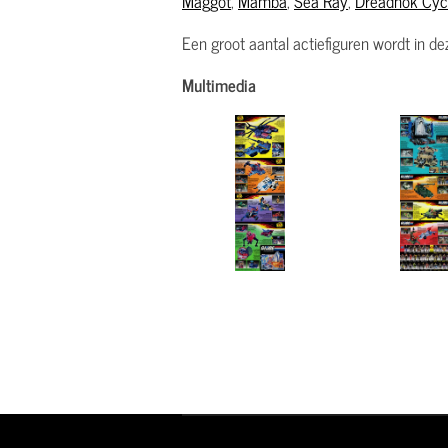
Maggot
,
Mamba
,
Sea Ray
,
Dreadnok Cyc
Een groot aantal actiefiguren wordt in d
Multimedia