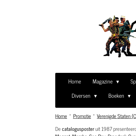
Ga
direct
naar
de
hoofdinhoud
Home
Magazine
Sp
Diversen
Boeken
Home
»
Promotie
»
Verenigde Staten (C
De
catalogusposter
uit 1987 presenteerd