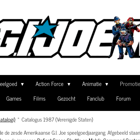
eelgoed
Action Force
Animatie
Promoti
Games
Films
Gezocht
Fanclub
Forum
atalogi)
»
Catalogus 1987 (Verenigde Staten)
e de zesde Amerikaanse G.I. Joe speelgoedjaargang. Afgebeeld staan a