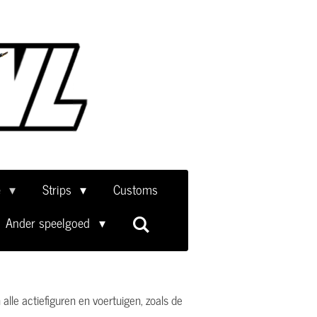
e
Strips
Customs
Ander speelgoed
lle actiefiguren en voertuigen, zoals de