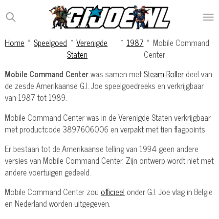
Ga
direct
naar
Home
»
Speelgoed
»
Verenigde
»
1987
»
Mobile Command
de
Staten
Center
hoofdinhoud
Mobile Command Center
was samen met
Steam-Roller
deel van
de zesde Amerikaanse G.I. Joe speelgoedreeks en verkrijgbaar
van 1987 tot 1989.
Mobile Command Center was in de Verenigde Staten verkrijgbaar
met productcode 3897606006 en verpakt met tien flagpoints.
Er bestaan tot de Amerikaanse telling van 1994 geen andere
versies van Mobile Command Center. Zijn ontwerp wordt niet met
andere voertuigen gedeeld.
Mobile Command Center zou
officieel
onder G.I. Joe vlag in België
en Nederland worden uitgegeven.