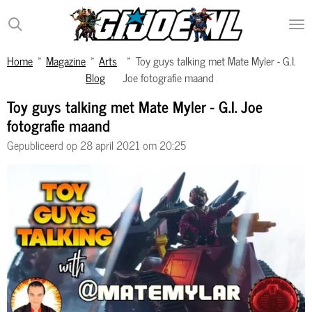
Ga
direct
naar
Home
»
Magazine
»
Arts
»
Toy guys talking met Mate Myler - G.I.
de
Blog
Joe fotografie maand
hoofdinhoud
Toy guys talking met Mate Myler - G.I. Joe
fotografie maand
Gepubliceerd op 28 april 2021 om 20:25