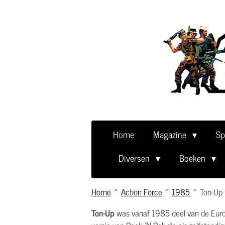
Ga
direct
naar
de
hoofdinhoud
Home
Magazine
Sp
Diversen
Boeken
Home
»
Action Force
»
1985
»
Ton-Up
Ton-Up
was vanaf 1985 deel van de Euro