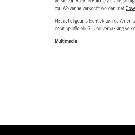
versie van Rock 'N Roll die als zelfstandig
zou Wolverine verkocht worden met
Cove
Het actiefiguur is identiek aan de Amerik
nooit op officiële G.I. Joe verpakking vers
Multimedia