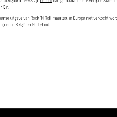
 actiefiguur in 1983 zijn
debuut
had gemaakt in de Verenigde Staten al
r Girl
.
aanse uitgave van Rock 'N Roll, maar zou in Europa niet verkocht worde
chijnen in België en Nederland.