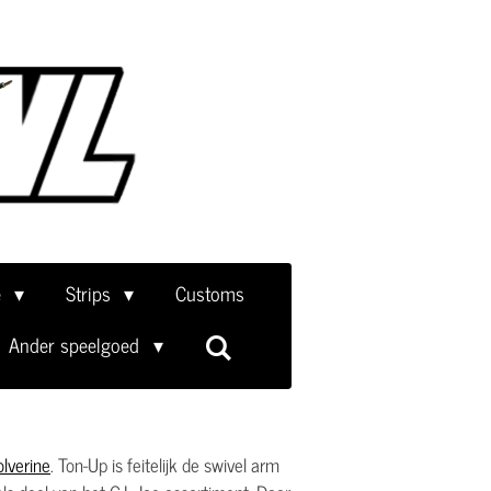
e
Strips
Customs
Ander speelgoed
lverine
. Ton-Up is feitelijk de swivel arm