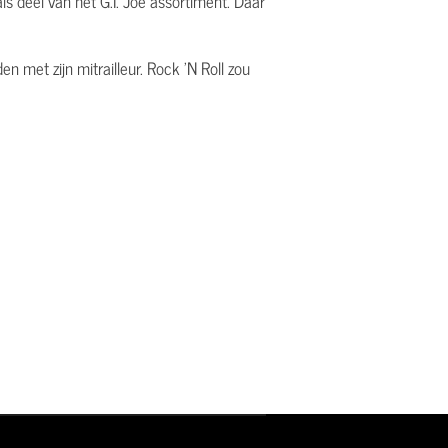
s deel van het G.I. Joe assortiment. Daar
n met zijn mitrailleur. Rock 'N Roll zou