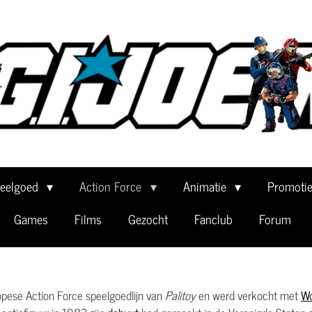
eelgoed
Action Force
Animatie
Promoti
Games
Films
Gezocht
Fanclub
Forum
pese Action Force speelgoedlijn van
Palitoy
en werd verkocht met
Wo