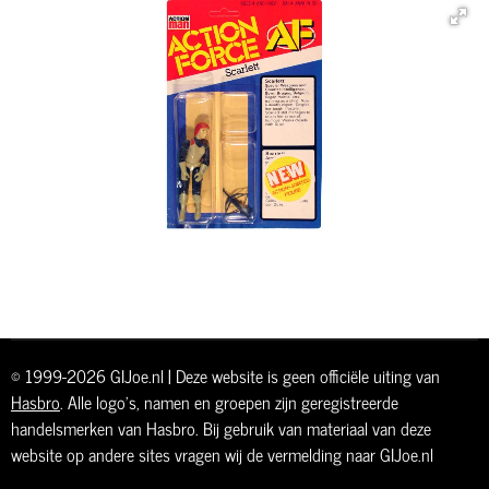
© 1999-2026 GIJoe.nl | Deze website is geen officiële uiting van
Hasbro
. Alle logo's, namen en groepen zijn geregistreerde
handelsmerken van Hasbro. Bij gebruik van materiaal van deze
website op andere sites vragen wij de vermelding naar GIJoe.nl