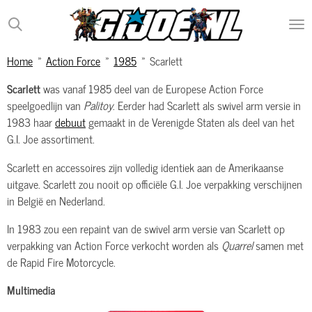
Ga
direct
naar
Home
»
Action Force
»
1985
»
Scarlett
de
hoofdinhoud
Scarlett
was vanaf 1985 deel van de Europese Action Force
speelgoedlijn van
Palitoy
. Eerder had Scarlett als swivel arm versie in
1983 haar
debuut
gemaakt in de Verenigde Staten als deel van het
G.I. Joe assortiment.
Scarlett en accessoires zijn volledig identiek aan de Amerikaanse
uitgave. Scarlett zou nooit op officiële G.I. Joe verpakking verschijnen
in België en Nederland.
In 1983 zou een repaint van de swivel arm versie van Scarlett op
verpakking van Action Force verkocht worden als
Quarrel
samen met
de Rapid Fire Motorcycle.
Multimedia