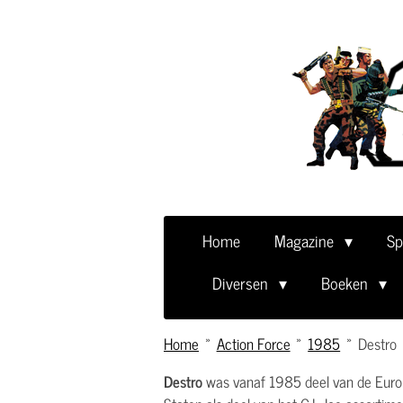
Ga
direct
naar
de
hoofdinhoud
Home
Magazine
Sp
Diversen
Boeken
Home
»
Action Force
»
1985
»
Destro
Destro
was vanaf 1985 deel van de Europ