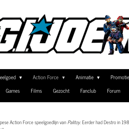
eelgoed
Action Force
Animatie
Promoti
Games
Films
Gezocht
Fanclub
Forum
ese Action Force speelgoedlijn van
Palitoy
. Eerder had Destro in 198