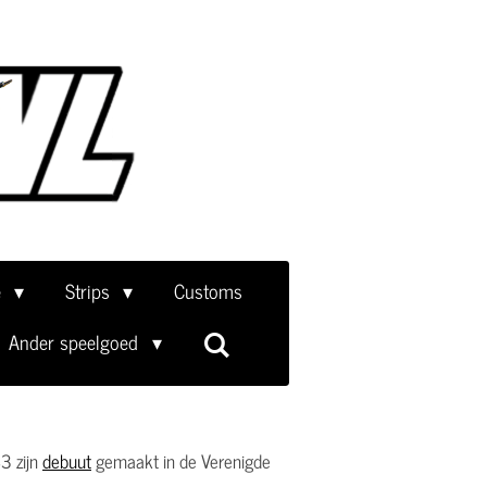
e
Strips
Customs
Ander speelgoed
3 zijn
debuut
gemaakt in de Verenigde