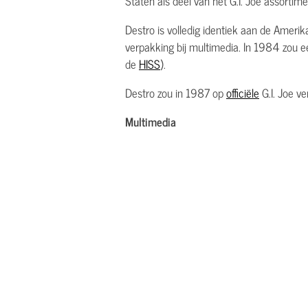
Staten als deel van het G.I. Joe assortime
Destro is volledig identiek aan de Ameri
verpakking bij multimedia. In 1984 zou 
de
HISS
).
Destro zou in 1987 op
officiële
G.I. Joe ve
Multimedia