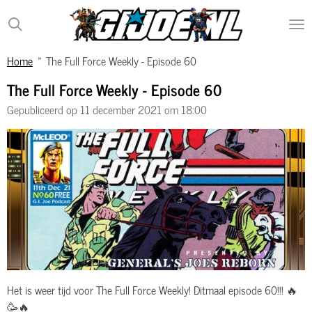
Ga
direct
naar
Home
»
The Full Force Weekly - Episode 60
de
hoofdinhoud
The Full Force Weekly - Episode 60
Gepubliceerd op 11 december 2021 om 18:00
Het is weer tijd voor The Full Force Weekly! Ditmaal episode 60!!! 🔥
🥳🔥