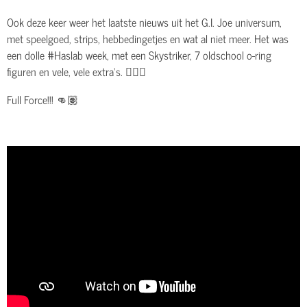
Ook deze keer weer het laatste nieuws uit het G.I. Joe universum,
met speelgoed, strips, hebbedingetjes en wat al niet meer. Het was
een dolle #Haslab week, met een Skystriker, 7 oldschool o-ring
figuren en vele, vele extra's. 👌🏽😎
Full Force!!! 👊🏽