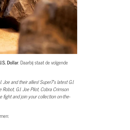
.S. Dollar
. Daarbij staat de volgende
oe and their allies! Super7’s latest G.I.
Robot, G.I. Joe Pilot, Cobra Crimson
fight and join your collection on-the-
amen: