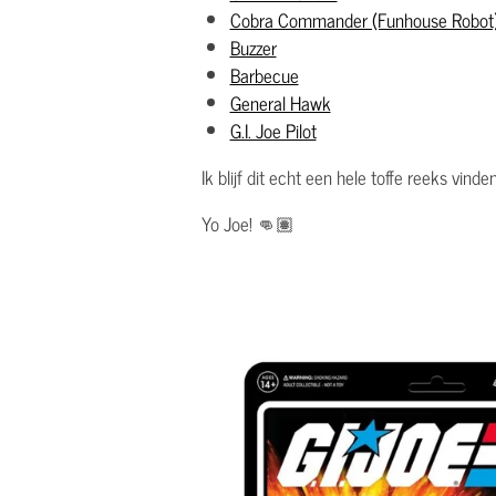
Cobra Commander (Funhouse Robot
Buzzer
Barbecue
General Hawk
G.I. Joe Pilot
Ik blijf dit echt een hele toffe reeks vin
Yo Joe! 👊🏽