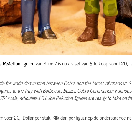
oe ReAction
figuren
van Super7 is nu als
set van 6
te koop voor
120,- U
e for world domination between Cobra and the forces of chaos vs G.I. J
igures to the fray with Barbecue, Buzzer, Cobra Commander Funhouse 
scale, articulated G.I. Joe ReAction figures are ready to take on the 
len voor 20,- Dollar per stuk. Klik dan per figuur op de onderstaande n