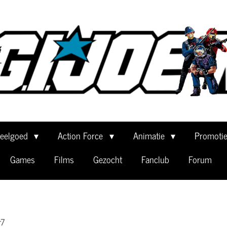
eelgoed
Action Force
Animatie
Promoti
Games
Films
Gezocht
Fanclub
Forum
r7