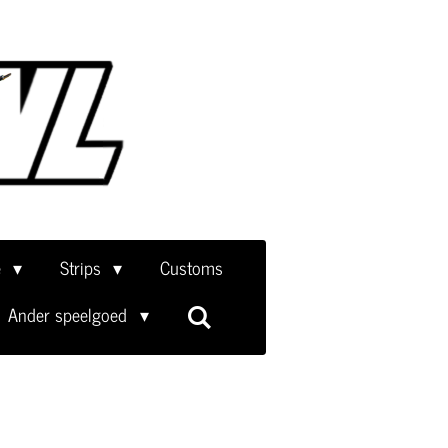
e
Strips
Customs
Ander speelgoed