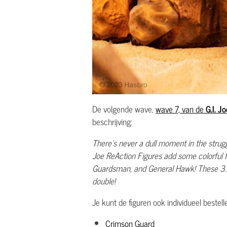
De volgende wave,
wave 7, van de
G.I. J
beschrijving:
There’s never a dull moment in the struggl
Joe ReAction Figures add some colorful f
Guardsman, and General Hawk! These 3.75” 
double!
Je kunt de figuren ook individueel bestel
Crimson Guard