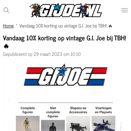
Ga
direct
naar
Home
»
Vandaag 10% korting op vintage G.I. Joe bij TBH! 🔥
de
hoofdinhoud
Vandaag 10% korting op vintage G.I. Joe bij TBH!
🔥
Gepubliceerd op 29 maart 2023 om 10:10