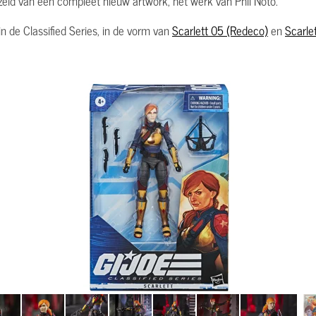
ld van een compleet nieuw artwork, het werk van Phil Noto.
n de Classified Series, in de vorm van
Scarlett 05 (Redeco)
en
Scarle