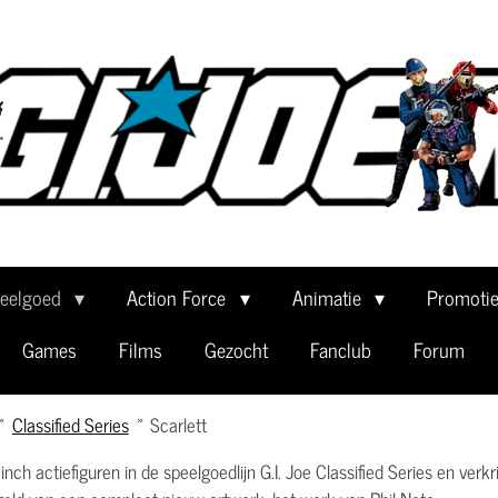
eelgoed
Action Force
Animatie
Promoti
Games
Films
Gezocht
Fanclub
Forum
»
Classified Series
»
Scarlett
h actiefiguren in de speelgoedlijn G.I. Joe Classified Series en verk