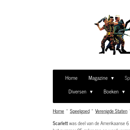
Ga
direct
naar
de
hoofdinhoud
Home
Magazine
Sp
Diversen
Boeken
Home
»
Speelgoed
»
Verenigde Staten
Scarlett
was deel van de Amerikaanse 6 inc