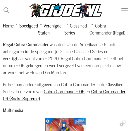
Ga
direct
naar
Home
»
Speelgoed
»
Verenigde
»
Classified
»
Cobra
de
Staten
Series
Commander (Regal)
hoofdinhoud
Regal Cobra Commander
was deel van de Amerikaanse 6 inch
actiefiguren in de speelgoedlijn G.I. Joe Classified Series en
verkrijgbaar vanaf zomer 2020. Regal Cobra Commander heeft het
nummer 06 gekregen en werd vergezeld van een compleet nieuw
artwork, het werk van Dan Mumford.
Er bestaan andere uitgaven van Cobra Commander in de Classified
Series, in de vorm van
Cobra Commander 06
en
Cobra Commander
09 (Snake Supreme)
.
Multimedia