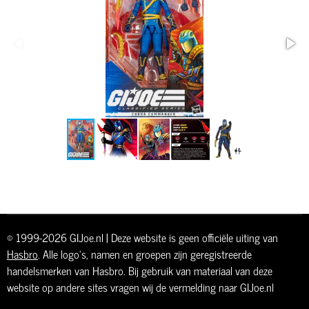
© 1999-2026 GIJoe.nl | Deze website is geen officiële uiting van
Hasbro
. Alle logo's, namen en groepen zijn geregistreerde
handelsmerken van Hasbro. Bij gebruik van materiaal van deze
website op andere sites vragen wij de vermelding naar GIJoe.nl