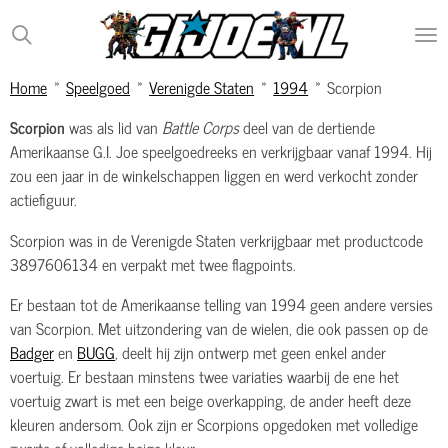
Ga
direct
naar
Home
»
Speelgoed
»
Verenigde Staten
»
1994
»
Scorpion
de
hoofdinhoud
Scorpion
was als lid van
Battle Corps
deel van de dertiende
Amerikaanse G.I. Joe speelgoedreeks en verkrijgbaar vanaf 1994. Hij
zou een jaar in de winkelschappen liggen en werd verkocht zonder
actiefiguur.
Scorpion was in de Verenigde Staten verkrijgbaar met productcode
3897606134 en verpakt met twee flagpoints.
Er bestaan tot de Amerikaanse telling van 1994 geen andere versies
van Scorpion. Met uitzondering van de wielen, die ook passen op de
Badger
en
BUGG
, deelt hij zijn ontwerp met geen enkel ander
voertuig. Er bestaan minstens twee variaties waarbij de ene het
voertuig zwart is met een beige overkapping, de ander heeft deze
kleuren andersom. Ook zijn er Scorpions opgedoken met volledige
zwarte of volledige beige kleur.