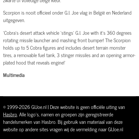
Scorpion is nooit officieel onder G.I. Joe vlag in België en Nederland
uitgegeven.
'Cobra's desert attack vehicle 'stings' G.I. Joe with it's 360 degrees
rotating missile launcher and mashing front bumper! The Scorpion
holds up to 5 Cobra figures and includes desert terrain monster
tires, a removable fuel tank, 3 stinger missiles and an opening armor-
plated hood that reveals engine!'
Multimedia
© 1999-2026 GIJoe.nl | Deze website is geen officiële uiting van
Hasbro
. Alle logo's, namen en groepen zijn geregistreerde
handelsmerken van Hasbro. Bij gebruik van materiaal van deze
website op andere sites vragen wij de vermelding naar GIJoe.nl