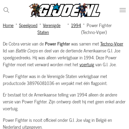
Ga
direct
naar
Home
»
Speelgoed
»
Verenigde
»
1994
»
Power Fighter
de
Staten
(Techno-Viper)
hoofdinhoud
De Cobra versie van de
Power Fighter
was samen met
Techno-Viper
lid van
Battle Corps
en deel van de dertiende Amerikaanse G.I. Joe
speelgoedreeks. Hij was alleen verkrijgbaar in 1994. Deze Power
Fighter moet niet verward worden met het
voertuig
van G.I. Joe.
Power Fighter was in de Verenigde Staten verkrijgbaar met
productcode 38976081036 en verpakt met één flagpoint.
Er bestaat tot de Amerikaanse telling van 1994 alleen de andere
versie van Power Fighter. Zijn ontwerp deelt hij met geen enkel ander
voertuig.
Power Fighter is nooit officieel onder G.I. Joe vlag in België en
Nederland uitgegeven.