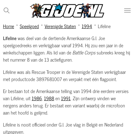
Ga
direct
naar
Home
»
Speelgoed
»
Verenigde Staten
»
1994
»
Lifeline
de
hoofdinhoud
Lifeline
was deel van de dertiende Amerikaanse G.I. Joe
speelgoedreeks en verkrijgbaar vanaf 1994. Hij zou een jaar in de
winkelschappen liggen. Als lid van de
Battle Corps
subreeks kreeg hij
het nummer 8 van de 13 actiefiguren.
Lifeline was als Rescue Trooper in de Verenigde Staten verkrijgbaar
met productcode 3897681007 en verpakt met één flagpoint.
Er bestaan tot de Amerikaanse telling van 1994 drie eerdere versies
van Lifeline, uit
1986
,
1988
en
1991
. Zijn ontwerp vinden we
nergens anders terug. Er bestaat een variant waarbij de microfoon
aan het hoofd is gelijmd.
Lifeline is nooit officieel onder G.I. Joe vlag in België en Nederland
uitgegeven.