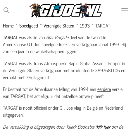
Ga
direct
naar
Home
»
Speelgoed
»
Verenigde Staten
»
1993
»
TARGAT
de
hoofdinhoud
TARGAT
was als lid van
Star Brigade
deel van de twaalfde
Amerikaanse G.I. Joe speelgoedreeks en verkrijgbaar vanaf 1993. Hij
zou een jaar in de winkelschappen liggen.
TARGAT was als Trans Atmospheric Rapid Global Assault Trooper in
de Verenigde Staten verkrijgbaar met productcode 3897681106 en
verpakt met één flagpoint.
Er bestaat tot de Amerikaanse telling van 1994 één
eerdere
versie
van TARGAT, het actiefiguur dat hetzelfde ontwerp heeft.
TARGAT is nooit officieel onder G.I. Joe vlag in België en Nederland
uitgegeven.
De verpakking is bijgedragen door Tsjerk Boonstra (
klik hier
om de