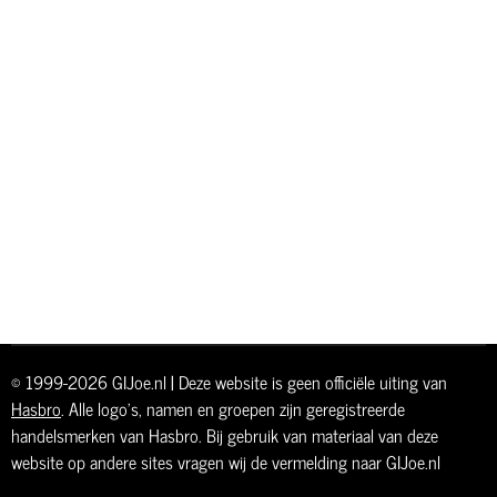
© 1999-2026 GIJoe.nl | Deze website is geen officiële uiting van
Hasbro
. Alle logo's, namen en groepen zijn geregistreerde
handelsmerken van Hasbro. Bij gebruik van materiaal van deze
website op andere sites vragen wij de vermelding naar GIJoe.nl