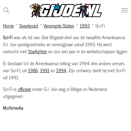
Ga
direct
naar
Home
»
Speelgoed
»
Verenigde Staten
»
1993
»
Sci-Fi
de
hoofdinhoud
Sci-Fi
was als lid van
Star Brigade
deel van de twaalfde Amerikaanse
G.I. Joe speelgoedreeks en verkrijgbaar vanaf 1993. Hij werd
verkocht met
Starfighter
en zou een jaar in de winkelschappen liggen.
Er bestaan tot de Amerikaanse telling van 1994 drie andere versies
van Sci-Fi, uit
1986
,
1991
en
1994
. Zijn ontwerp deelt hij met Sci-Fi
uit 1991.
Sci-Fi is
officieel
onder G.I. Joe vlag in België en Nederland
uitgegeven.
Multimedia