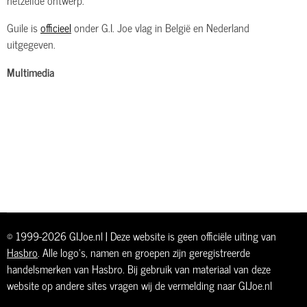
Guile is
officieel
onder G.I. Joe vlag in België en Nederland
uitgegeven.
Multimedia
© 1999-2026 GIJoe.nl | Deze website is geen officiële uiting van
Hasbro
. Alle logo's, namen en groepen zijn geregistreerde
handelsmerken van Hasbro. Bij gebruik van materiaal van deze
website op andere sites vragen wij de vermelding naar GIJoe.nl