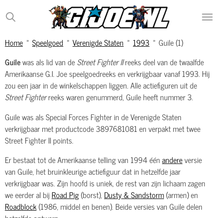
Ga
direct
naar
Home
»
Speelgoed
»
Verenigde Staten
»
1993
»
Guile (1)
de
hoofdinhoud
Guile
was als lid van de
Street Fighter II
reeks deel van de twaalfde
Amerikaanse G.I. Joe speelgoedreeks en verkrijgbaar vanaf 1993. Hij
zou een jaar in de winkelschappen liggen. Alle actiefiguren uit de
Street Fighter
reeks waren genummerd, Guile heeft nummer 3.
Guile was als Special Forces Fighter in de Verenigde Staten
verkrijgbaar met productcode 3897681081 en verpakt met twee
Street Fighter II points.
Er bestaat tot de Amerikaanse telling van 1994 één
andere
versie
van Guile, het bruinkleurige actiefiguur dat in hetzelfde jaar
verkrijgbaar was. Zijn hoofd is uniek, de rest van zijn lichaam zagen
we eerder al bij
Road Pig
(borst),
Dusty & Sandstorm
(armen) en
Roadblock
(1986, middel en benen). Beide versies van Guile delen
hetzelfde ontwerp.